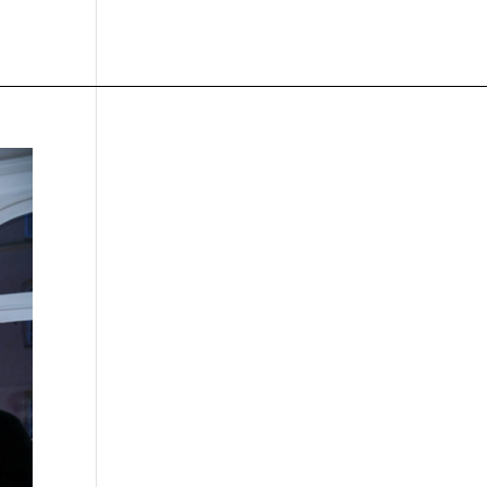
m
News + Views
Om oss
Seminarier
Kontakt