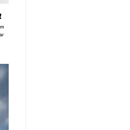
!
om
ar