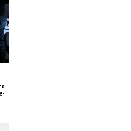
ns
för