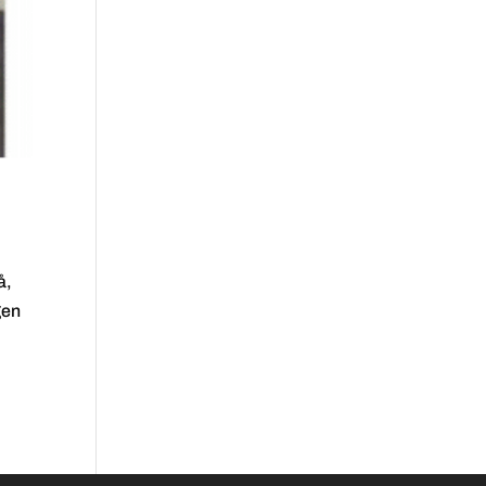
å,
gen