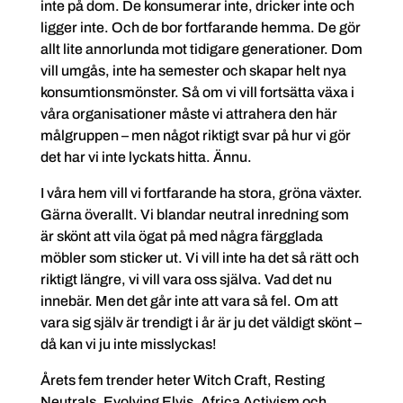
inte på dom. De konsumerar inte, dricker inte och
ligger inte. Och de bor fortfarande hemma. De gör
allt lite annorlunda mot tidigare generationer. Dom
vill umgås, inte ha semester och skapar helt nya
konsumtionsmönster. Så om vi vill fortsätta växa i
våra organisationer måste vi attrahera den här
målgruppen – men något riktigt svar på hur vi gör
det har vi inte lyckats hitta. Ännu.
I våra hem vill vi fortfarande ha stora, gröna växter.
Gärna överallt. Vi blandar neutral inredning som
är skönt att vila ögat på med några färgglada
möbler som sticker ut. Vi vill inte ha det så rätt och
riktigt längre, vi vill vara oss själva. Vad det nu
innebär. Men det går inte att vara så fel. Om att
vara sig själv är trendigt i år är ju det väldigt skönt –
då kan vi ju inte misslyckas!
Årets fem trender heter Witch Craft, Resting
Neutrals, Evolving Elvis, Africa Activism och