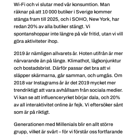
Wi-Fi och vi slutar med vår konsumtion. Man
räknar på att 10 000 butiker i Sverige kommer
stänga fram till 2025, och i SOHO, New York, har
redan 20% av alla butiker stängt. Vi
spontanshoppar inte längre på vår fritid, utan vi vill
göra aktiviteter ihop.
2019 är nämligen allvarets år. Hoten utifrån är mer
närvarande än på länge. Klimathot, lågkonjunktur
och bostadsbrist. Därför passar det bra att vi
släpper skärmarna, går samman, och umgås. Om
2018 var Instagrams år är det 2019 mycket mer
trendriktigt att vara avhållsam från sociala medier.
Vi kan se att influenceryrket börjar dala, och 20%
av all interaktivitet online är fejk. Vi eftersöker sånt
som är på riktigt.
Generationen med Millenials blir en allt större
grupp, vilket är svårt – för vi förstår oss fortfarande