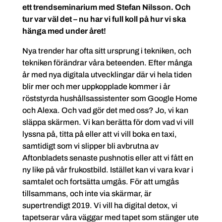
ett trendseminarium med Stefan Nilsson. Och
tur var väl det – nu har vi full koll på hur vi ska
hänga med under året!
Nya trender har ofta sitt ursprung i tekniken, och
tekniken förändrar våra beteenden. Efter många
år med nya digitala utvecklingar där vi hela tiden
blir mer och mer uppkopplade kommer i år
röststyrda hushållsassistenter som Google Home
och Alexa. Och vad gör det med oss? Jo, vi kan
släppa skärmen. Vi kan berätta för dom vad vi vill
lyssna på, titta på eller att vi vill boka en taxi,
samtidigt som vi slipper bli avbrutna av
Aftonbladets senaste pushnotis eller att vi fått en
ny like på vår frukostbild. Istället kan vi vara kvar i
samtalet och fortsätta umgås. För att umgås
tillsammans, och inte via skärmar, är
supertrendigt 2019. Vi vill ha digital detox, vi
tapetserar våra väggar med tapet som stänger ute